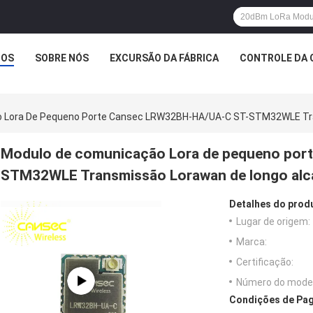
TOS
SOBRE NÓS
EXCURSÃO DA FÁBRICA
CONTROLE DA 
 Lora De Pequeno Porte Cansec LRW32BH-HA/UA-C ST-STM32WLE Tr
Modulo de comunicação Lora de pequeno por
STM32WLE Transmissão Lorawan de longo alc
Detalhes do prod
Lugar de origem:
Marca:
Certificação:
Número do model
Condições de Pag