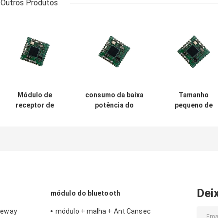
Outros Produtos
Módulo de
consumo da baixa
Tamanho
receptor de
potência do
pequeno de
STM32WLE LoRa
módulo de 2uA
Cansec ST-
Module Iot
ST-STM32WLE
STM32WLE Lor
Industrial
Lora RF
Wan Module
Solution 20dBm
LRW32NA-C
Wifi
Dei
módulo do bluetooth
teway
módulo + malha + Ant Cansec