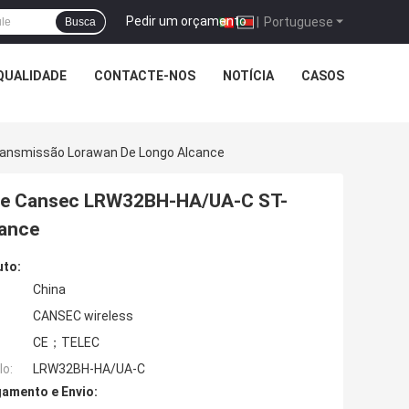
Pedir um orçamento
|
Portuguese
Busca
QUALIDADE
CONTACTE-NOS
NOTÍCIA
CASOS
ansmissão Lorawan De Longo Alcance
te Cansec LRW32BH-HA/UA-C ST-
ance
uto:
China
CANSEC wireless
CE；TELEC
o:
LRW32BH-HA/UA-C
amento e Envio: