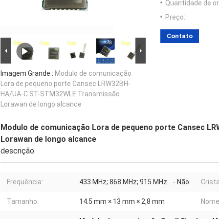
Quantidade de o
Preço:
Contato
Imagem Grande :
Modulo de comunicação
Lora de pequeno porte Cansec LRW32BH-
HA/UA-C ST-STM32WLE Transmissão
Lorawan de longo alcance
Modulo de comunicação Lora de pequeno porte Cansec 
Lorawan de longo alcance
descrição
Frequência:
433 MHz; 868 MHz; 915 MHz... - Não.
Crista
Tamanho:
14.5 mm × 13 mm × 2,8 mm
Nome