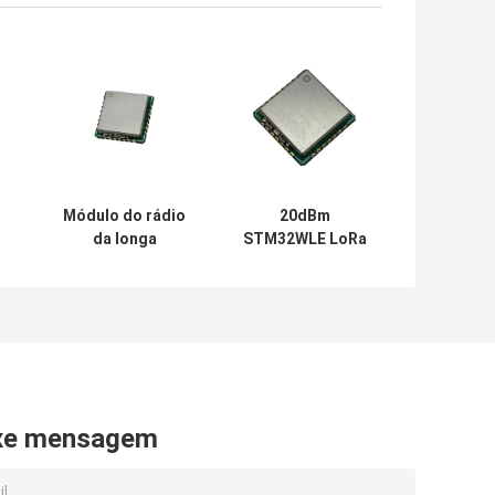
Módulo do rádio
20dBm
da longa
STM32WLE LoRa
distância do ST
Gateway Module
a
STM32WLE de SPI
Cansec Wireless
UART Lora
LRW32NA-C
Wireless Module
xe mensagem