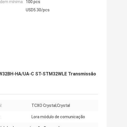
rdem mínima:
100 pcs
USD5.30/pcs
LRW32BH-HA/UA-C ST-STM32WLE Transmissão
l:
TCXO Crystal;Crystal
:
Lora módulo de comunicação