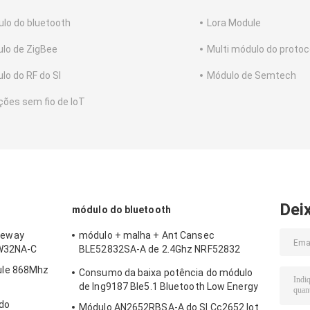
lo do bluetooth
Lora Module
lo de ZigBee
Multi módulo do protoc
lo do RF do SI
Módulo de Semtech
ções sem fio de IoT
Dei
módulo do bluetooth
teway
módulo + malha + Ant Cansec
RW32NA-C
BLE52832SA-A de 2.4Ghz NRF52832
Bluetooth Ble 5,0
ule 868Mhz
Consumo da baixa potência do módulo
de Ing9187 Ble5.1 Bluetooth Low Energy
do
Módulo AN2652RBSA-A do SI Cc2652 Iot