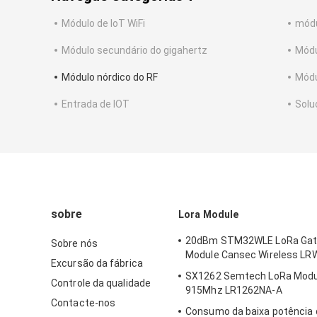
Módulo de IoT WiFi
módu
Módulo secundário do gigahertz
Módu
Módulo nórdico do RF
Módu
Entrada de IOT
Solu
sobre
Lora Module
20dBm STM32WLE LoRa Ga
Sobre nós
Module Cansec Wireless L
Excursão da fábrica
SX1262 Semtech LoRa Mod
Controle da qualidade
915Mhz LR1262NA-A
Contacte-nos
Consumo da baixa potência 