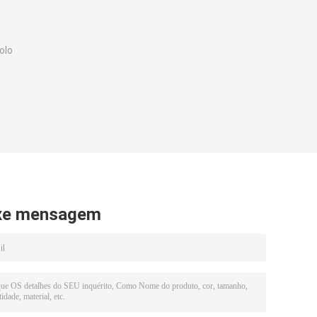
olo
xe mensagem