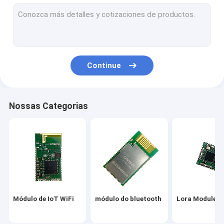
Módulo de ZigBee
Multi módulo do protocolo
Módulo nórdico do RF
Continue
Módulo do RF do SI
Módulo de Semtech
Nossas Categorias
Entrada de IOT
Soluções sem fio de IoT
Módulo de IoT WiFi
módulo do bluetooth
Lora Module