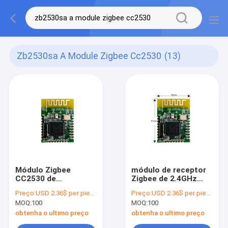
Zb2530sa A Module Zigbee Cc2530
(13)
Módulo Zigbee
módulo de receptor
CC2530 de
Zigbee de 2.4GHz
ZB2530SA-A 4.5dBm
Zigbee CC2530
Preço:
USD 2.36$ per piece
Preço:
USD 2.36$ per piece
Cansec ZB2530SA-A
MOQ:
100
MOQ:
100
obtenha o ultimo preço
obtenha o ultimo preço