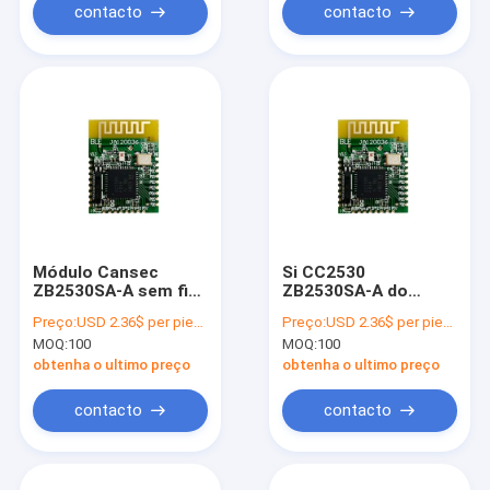
contacto
contacto
Módulo Cansec
Si CC2530
ZB2530SA-A sem fio
ZB2530SA-A do
do Uart 2.4G 4.5dBm
módulo de IoT RF
Preço:
USD 2.36$ per piece
Preço:
USD 2.36$ per piece
ZigBee CC2530
2.4GHz ZigBee da
MOQ:
100
MOQ:
100
antena
obtenha o ultimo preço
obtenha o ultimo preço
contacto
contacto