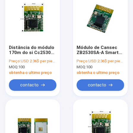
Distância do módulo
Módulo de Cansec
170m do si Cc2530
ZB2530SA-A Smart
Iot Zigbee do chipset
IoT Zigbee Wifi para
Preço:
USD 2.36$ per piece
Preço:
USD 2.36$ per piece
o fechamento
MOQ:
100
MOQ:
100
esperto
obtenha o ultimo preço
obtenha o ultimo preço
contacto
contacto
Casa
Produtos
Sobre nós