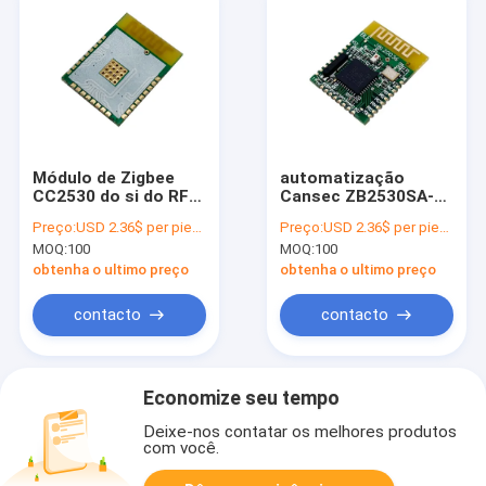
Módulo de Zigbee
automatização
CC2530 do si do RF
Cansec ZB2530SA-A
2.4GHz com
do módulo de ZigBee
Preço:
USD 2.36$ per piece
Preço:
USD 2.36$ per piece
consumo de baixa
da saída de 2.4GHz
MOQ:
100
MOQ:
100
energia da antena
IoT
obtenha o ultimo preço
obtenha o ultimo preço
contacto
contacto
Economize seu tempo
Deixe-nos contatar os melhores produtos
com você.