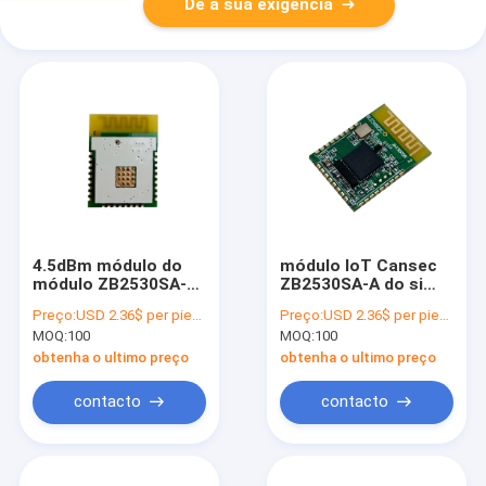
Dê a sua exigência
4.5dBm módulo do
módulo IoT Cansec
módulo ZB2530SA-A
ZB2530SA-A do si
Zigbee IO do si
CC2530 ZigBee de
Preço:
USD 2.36$ per piece
Preço:
USD 2.36$ per piece
CC2530 Zigbee
4.5dBm 1uA
MOQ:
100
MOQ:
100
obtenha o ultimo preço
obtenha o ultimo preço
contacto
contacto